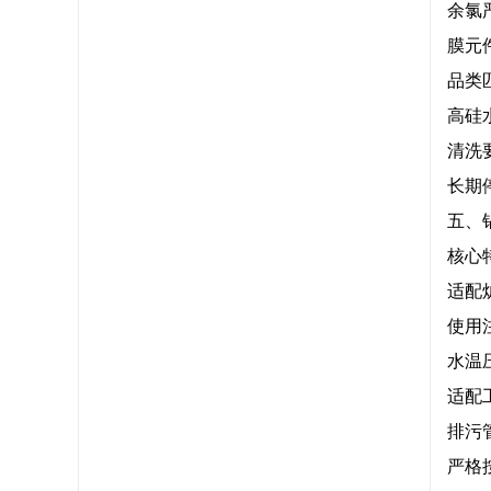
余氯
膜元
品类
高硅
清洗
长期
五、
核心
适配
使用
水温
适配
排污
严格