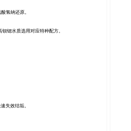
硫酸氢钠还原。
高钡锶水质选用对应特种配方。
快速失效结垢。