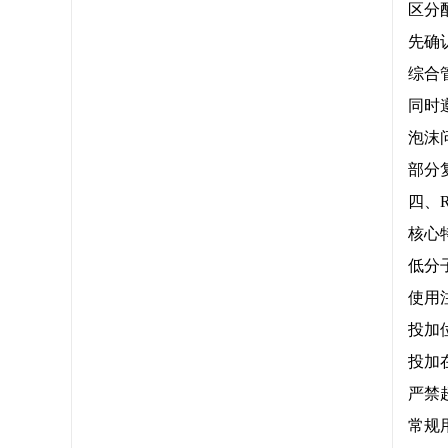
区分
先确
综合
同时
泡沫
部分
四、R
核心
低分
使用
投加
投加
严禁
常规