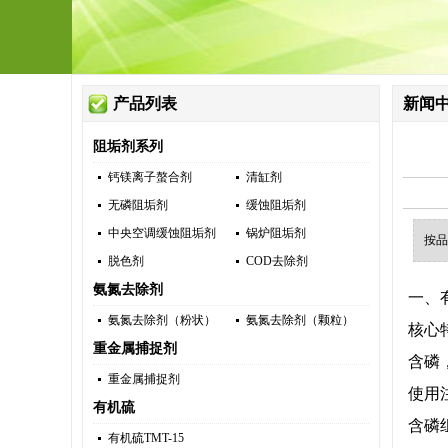
产品列表
新闻
阻垢剂系列
钙镁离子螯合剂
清缸剂
无磷阻垢剂
缓蚀阻垢剂
中央空调缓蚀阻垢剂
锅炉阻垢剂
按品
脱色剂
COD去除剂
氨氮去除剂
一、有
氨氮去除剂（粉状）
氨氮去除剂（颗粒）
核心
重金属捕捉剂
含磷
重金属捕捉剂
使用
有机硫
含磷
有机硫TMT-15