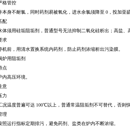
严格管控
件本身不耐氯，同时药剂易被氧化，进水余氯须降至 0，投加亚
匹配
水体须用硅垢阻垢剂，普通型号无法抑制二氧化硅析出；高盐、
要求
停机前，用清水置换系统内药剂，防止药剂浓缩析出污染膜。
锅炉用阻垢剂
特点
炉内高压环境。
注意
压力
工况温度普遍可达 100℃以上，普通常温阻垢剂不可替代，否则
管理
按照运行指标定期排污，避免药剂、盐类在炉内不断浓缩。