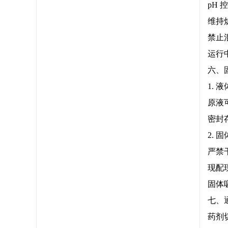
pH 
维持
禁止
运行
六、
1. 
原液
密封
2. 
严禁
现配
固体
七、
药剂