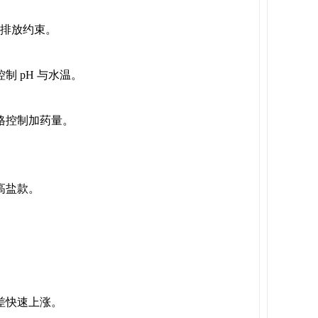
磷排放约束。
 pH 与水温。
格控制加药量。
高盐款。
压差快速上涨。