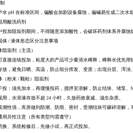
控制
炉水 pH 在标准区间，偏酸会加剧设备腐蚀，偏碱易生成二次水
混用酸洗药剂
中投加阻垢剂期间，不得随意添加酸性，会破坏药剂体系并腐蚀
固体 / 液体形态区分注意事项
液体阻垢剂（主流）
可直接连续投加，粘度大的产品可少量清水稀释，稀释水优先用软化
存放，避免日晒、高温，防止组分挥发、变质；出现分层、浑浊
固体（粉末 / 颗粒）阻垢剂
干投：须先加水，再缓慢投药，搅拌至溶解，防止结块、堵泵、
现用，水溶液存放不超 24 小时，久放药效衰减、滋生杂质。
吸潮性强，库房做到防潮、防雨、密封，受潮结块可碾碎溶解，
通用共性注意（所有类型均需遵守）
切换、系统检修后，先做小试，再正式投加。