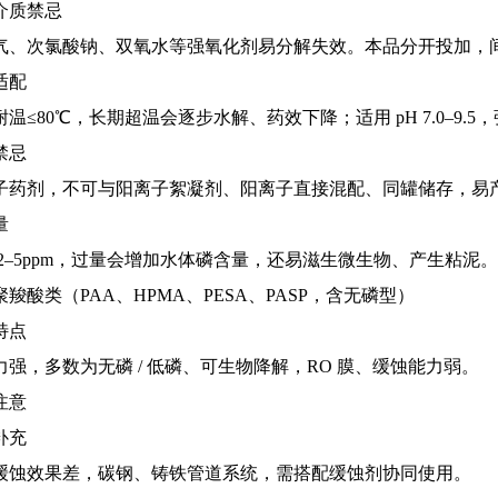
介质禁忌
气、次氯酸钠、双氧水等强氧化剂易分解失效。本品分开投加，间隔≥3
适配
耐温≤80℃，长期超温会逐步水解、药效下降；适用 pH 7.0–9.
禁忌
子药剂，不可与阳离子絮凝剂、阳离子直接混配、同罐储存，易
量
 2–5ppm，过量会增加水体磷含量，还易滋生微生物、产生粘泥。
羧酸类（PAA、HPMA、PESA、PASP，含无磷型）
特点
力强，多数为无磷 / 低磷、可生物降解，RO 膜、缓蚀能力弱。
注意
补充
缓蚀效果差，碳钢、铸铁管道系统，需搭配缓蚀剂协同使用。