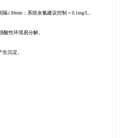
0min；系统余氯建议控制＜0.1mg/L。
5，强酸性环境易分解。
产生沉淀。