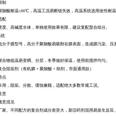
限制
聚羧酸耐温≤60℃，高温工况易断链失效，高温系统选用改性耐
适配
硬度、高碱度水体，单独使用效果有限，建议复配螯合组分。
系统
低分子膜型号，高分子聚羧酸易吸附在膜表面，造成膜污染、压
聚合物低温易变稠、分层，冬季做好保温，使用前搅拌均匀。
复合阻垢剂（有机膦 + 聚羧酸 + 助剂，市面通用款）
特点
多用，阻垢、分散、缓蚀兼顾，适配绝大多数常规工况。
注意
随意混兑
厂家、不同配方的复合剂成分差异大，新旧药剂混用易发生反应