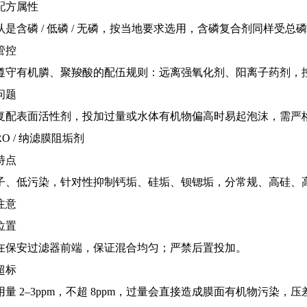
配方属性
认是含磷 / 低磷 / 无磷，按当地要求选用，含磷复合剂同样受总
管控
遵守有机膦、聚羧酸的配伍规则：远离强氧化剂、阳离子药剂，控制
问题
复配表面活性剂，投加过量或水体有机物偏高时易起泡沫，需严
O / 纳滤膜阻垢剂
特点
子、低污染，针对性抑制钙垢、硅垢、钡锶垢，分常规、高硅、
注意
位置
在保安过滤器前端，保证混合均匀；严禁后置投加。
超标
用量 2–3ppm，不超 8ppm，过量会直接造成膜面有机物污染，