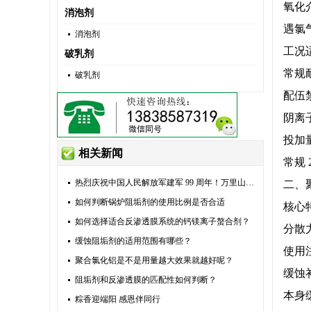
氧化
消泡剂
遇氯
消泡剂
工况
破乳剂
常规
破乳剂
配伍
阴离
投加
相关新闻
常规
热烈庆祝中国人民解放军建军 99 周年！万里山河由他们捍卫，万家灯火由他们守护。八一建军节，向全体现
二、聚
如何判断锅炉阻垢剂的使用比例是否合适
核心
如何选择适合反渗透膜系统的钙镁离子螯合剂？
分散
缓蚀阻垢剂的适用范围有哪些？
使用
聚合氯化铝是不是用量越大效果就越好呢？
缓蚀
阻垢剂和反渗透膜的匹配性如何判断？
本身
粽香迎端阳 感恩伴同行