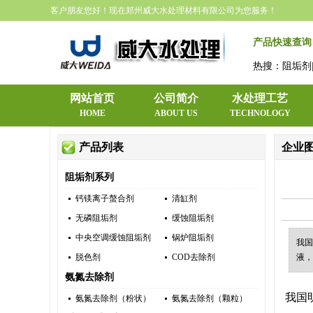
客户朋友您好！现在郑州威大水处理材料有限公司为您服务！
产品快速查询
热搜：阻垢剂|
网站首页
公司简介
水处理工艺
HOME
ABOUT US
TECHNOLOGY
产品列表
企业
阻垢剂系列
钙镁离子螯合剂
清缸剂
无磷阻垢剂
缓蚀阻垢剂
中央空调缓蚀阻垢剂
锅炉阻垢剂
我国
脱色剂
COD去除剂
液，
氨氮去除剂
我国
氨氮去除剂（粉状）
氨氮去除剂（颗粒）