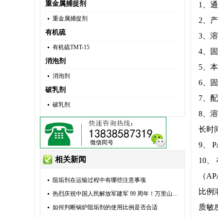
重金属捕捉剂
1、
重金属捕捉剂
2、
有机硫
3、
有机硫TMT-15
4、
消泡剂
5、
消泡剂
6、
破乳剂
7、
破乳剂
8、
长时间
9、
相关新闻
10
（A
阻垢剂在运输过程中有哪些注意事项
比例
热烈庆祝中国人民解放军建军 99 周年！万里山河由他们捍卫，万家灯火由他们守护。八一建军节，向全体现
质敏
如何判断锅炉阻垢剂的使用比例是否合适