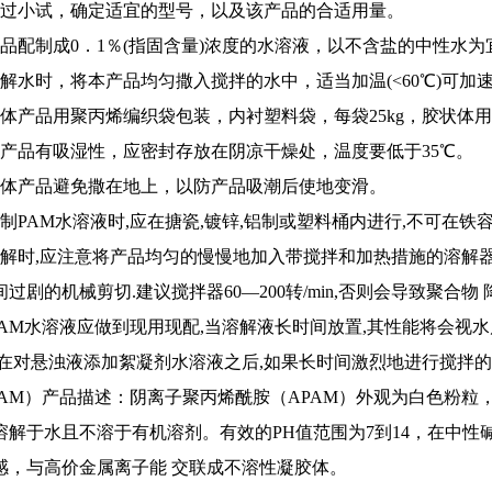
通过小试，确定适宜的型号，以及该产品的合适用量。
产品配制成0．1％(指固含量)浓度的水溶液，以不含盐的中性水
溶解水时，将本产品均匀撒入搅拌的水中，适当加温(<60℃)可
固体产品用聚丙烯编织袋包装，内衬塑料袋，每袋25kg，胶状体用塑
本产品有吸湿性，应密封存放在阴凉干燥处，温度要低于35℃。
固体产品避免撒在地上，以防产品吸潮后使地变滑。
配制PAM水溶液时,应在搪瓷,镀锌,铝制或塑料桶内进行,不可在铁
溶解时,应注意将产品均匀的慢慢地加入带搅拌和加热措施的溶解器
过剧的机械剪切.建议搅拌器60—200转/min,否则会导致聚合物
 PAM水溶液应做到现用现配,当溶解液长时间放置,其性能将会视
、 在对悬浊液添加絮凝剂水溶液之后,如果长时间激烈地进行搅拌
PAM）产品描述：阴离子聚丙烯酰胺（APAM）外观为白色粉粒，分
溶解于水且不溶于有机溶剂。有效的PH值范围为7到14，在中
感，与高价金属离子能 交联成不溶性凝胶体。