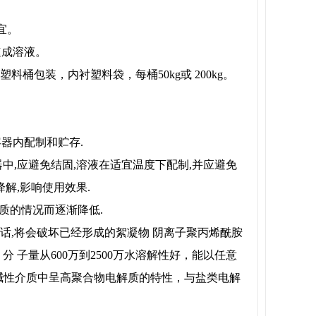
为宜。
加速成溶液。
料桶包装，内衬塑料袋，每桶50kg或 200kg。
容器内配制和贮存.
中,应避免结固,溶液在适宜温度下配制,并应避免
 降解,影响使用效果.
水质的情况而逐渐降低.
的话,将会破坏已经形成的絮凝物 阴离子聚丙烯酰胺
 子量从600万到2500万水溶解性好，能以任意
性碱性介质中呈高聚合物电解质的特性，与盐类电解