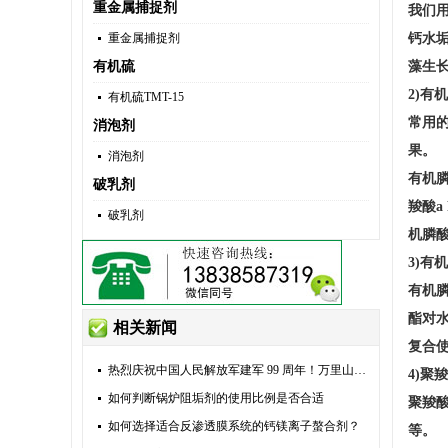
重金属捕捉剂
我们
重金属捕捉剂
钙水
有机硫
藻生
2)有
有机硫TMT-15
常用的
消泡剂
果。
消泡剂
有机膦
破乳剂
羧酸a
破乳剂
机膦
3)有
有机
酯对
相关新闻
复合
热烈庆祝中国人民解放军建军 99 周年！万里山河由他们捍卫，万家灯火由他们守护。八一建军节，向全体现
4)聚
如何判断锅炉阻垢剂的使用比例是否合适
聚羧酸
如何选择适合反渗透膜系统的钙镁离子螯合剂？
等。