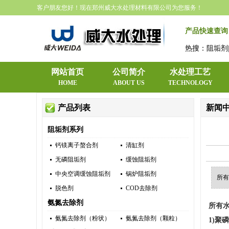
客户朋友您好！现在郑州威大水处理材料有限公司为您服务！
产品快速查询
热搜：阻垢剂|
网站首页
公司简介
水处理工艺
HOME
ABOUT US
TECHNOLOGY
产品列表
新闻
阻垢剂系列
钙镁离子螯合剂
清缸剂
无磷阻垢剂
缓蚀阻垢剂
中央空调缓蚀阻垢剂
锅炉阻垢剂
所有
脱色剂
COD去除剂
氨氮去除剂
所有
氨氮去除剂（粉状）
氨氮去除剂（颗粒）
1)聚