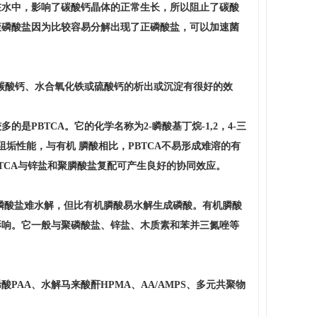
在水中，影响了碳酸钙晶体的正常生长，所以阻止了碳酸
聚磷酸盐因为比较容易分解出现了正磷酸盐，可以加速菌
。
对抑制碳酸钙、水合氧化铁或硫酸钙的析出或沉淀有很好的效
PBTCA。它的化学名称为2-瞵酸基丁烷-1,2，4-三
阻垢性能，与有机 膦酸相比，PBTCA不易形成难溶的有
TCA与锌盐和聚膦酸盐复配可产生良好的协同效应。
磷酸盐难水解，但比有机膦酸易水解生成磷酸。有机膦酸
影响。它一般与聚磷酸盐、锌盐、木质素和苯并三氮唑等
AA、水解马来酸酐HPMA、AA/AMPS、多元共聚物